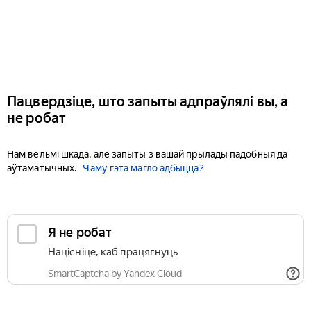
Пацвердзіце, што запыты адпраўлялі вы, а
не робат
Нам вельмі шкада, але запыты з вашай прылады падобныя да
аўтаматычных.
Чаму гэта магло адбыцца?
Я не робат
Націсніце, каб працягнуць
SmartCaptcha by Yandex Cloud