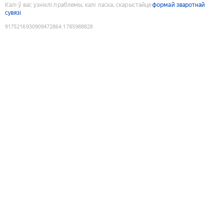
Калі ў вас узніклі праблемы, калі ласка, скарыстайце
формай зваротнай
сувязі
9175216930909472864
:
1785988828