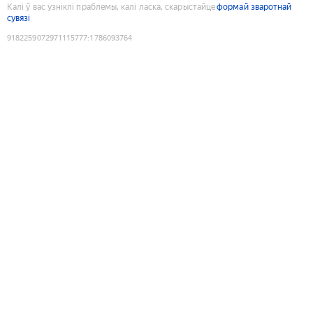
Калі ў вас узніклі праблемы, калі ласка, скарыстайце
формай зваротнай
сувязі
9182259072971115777
:
1786093764