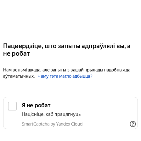
Пацвердзіце, што запыты адпраўлялі вы, а
не робат
Нам вельмі шкада, але запыты з вашай прылады падобныя да
аўтаматычных.
Чаму гэта магло адбыцца?
Я не робат
Націсніце, каб працягнуць
SmartCaptcha by Yandex Cloud