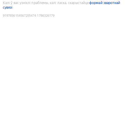
Калі ў вас узніклі праблемы, калі ласка, скарыстайце
формай зваротнай
сувязі
9197856154567255474
:
1786326179