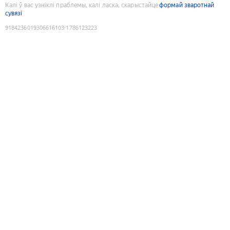
Калі ў вас узніклі праблемы, калі ласка, скарыстайце
формай зваротнай
сувязі
9184236019306616103
:
1786123223