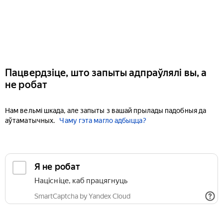
Пацвердзіце, што запыты адпраўлялі вы, а
не робат
Нам вельмі шкада, але запыты з вашай прылады падобныя да
аўтаматычных.
Чаму гэта магло адбыцца?
Я не робат
Націсніце, каб працягнуць
SmartCaptcha by Yandex Cloud