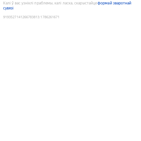
Калі ў вас узніклі праблемы, калі ласка, скарыстайце
формай зваротнай
сувязі
9193527141266783813
:
1786261671