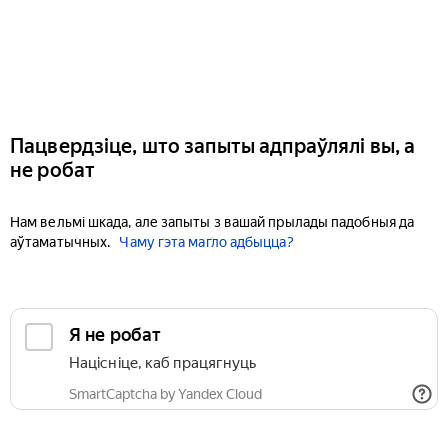
Пацвердзіце, што запыты адпраўлялі вы, а
не робат
Нам вельмі шкада, але запыты з вашай прылады падобныя да
аўтаматычных.
Чаму гэта магло адбыцца?
Я не робат
Націсніце, каб працягнуць
SmartCaptcha by Yandex Cloud