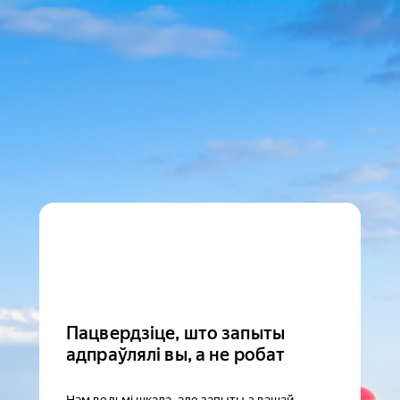
Пацвердзіце, што запыты
адпраўлялі вы, а не робат