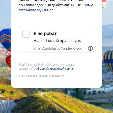
Нам вельмі шкада, але запыты з вашай
прылады падобныя да аўтаматычных.
Чаму
гэта магло адбыцца?
Я не робат
Націсніце, каб працягнуць
SmartCaptcha by Yandex Cloud
Калі ў вас узніклі праблемы, калі ласка,
скарыстайце
формай зваротнай сувязі
9184443833511999265
:
1786126319