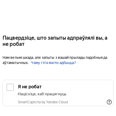
Пацвердзіце, што запыты адпраўлялі вы, а
не робат
Нам вельмі шкада, але запыты з вашай прылады падобныя да
аўтаматычных.
Чаму гэта магло адбыцца?
Я не робат
Націсніце, каб працягнуць
SmartCaptcha by Yandex Cloud