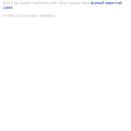
Калі ў вас узніклі праблемы, калі ласка, скарыстайце
формай зваротнай
сувязі
9175854153733013444
:
1785998323