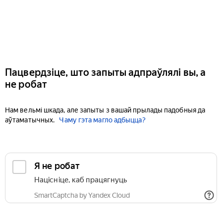
Пацвердзіце, што запыты адпраўлялі вы, а
не робат
Нам вельмі шкада, але запыты з вашай прылады падобныя да
аўтаматычных.
Чаму гэта магло адбыцца?
Я не робат
Націсніце, каб працягнуць
SmartCaptcha by Yandex Cloud