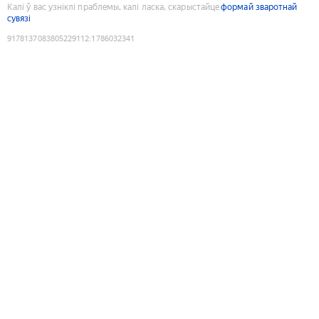
Калі ў вас узніклі праблемы, калі ласка, скарыстайце
формай зваротнай
сувязі
9178137083805229112
:
1786032341